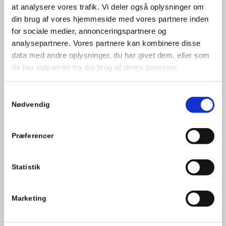
at analysere vores trafik. Vi deler også oplysninger om
din brug af vores hjemmeside med vores partnere inden
for sociale medier, annonceringspartnere og
analysepartnere. Vores partnere kan kombinere disse
BETINGELSER
data med andre oplysninger, du har givet dem, eller som
Betalings- og leveringsbetingelser
de har indsamlet fra din brug af deres tjenester.
Privatlivspolitik
Samtykkevalg
Nødvendig
Præferencer
ÅBNINGSTIDER
Telefontid:
Statistik
Alle hverdage mellem 08.00 – 16.00
Åbningstider:
Ring og aftale nærmere.
Marketing