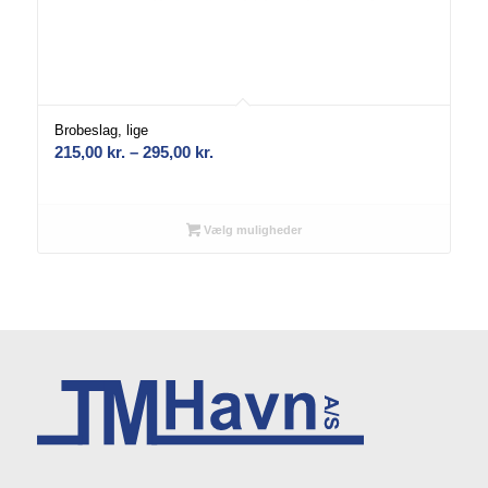
Brobeslag, lige
Prisinterval:
215,00
kr.
–
295,00
kr.
215,00 kr.
til
295,00 kr.
Vælg muligheder