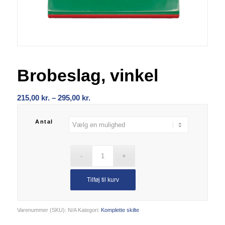
Brobeslag, vinkel
Prisinterval:
215,00
kr.
–
295,00
kr.
215,00 kr.
til
Antal
295,00 kr.
Tilføj til kurv
Varenummer (SKU):
N/A
Kategori:
Komplette skilte