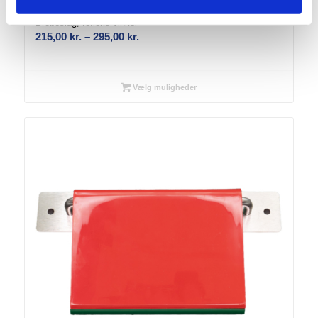
Brobeslag, refleks vinkel
Prisinterval:
215,00
kr.
–
295,00
kr.
215,00 kr.
til
295,00 kr.
Vælg muligheder