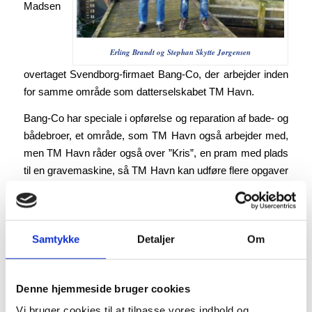
Madsen
Erling Brandt og Stephan Skytte Jørgensen
overtaget Svendborg-firmaet Bang-Co, der arbejder inden
for samme område som datterselskabet TM Havn.
Bang-Co har speciale i opførelse og reparation af bade- og
bådebroer, et område, som TM Havn også arbejder med,
men TM Havn råder også over ”Kris”, en pram med plads
til en gravemaskine, så TM Havn kan udføre flere opgaver
end Bang-Co.
Samles under TM Havn
Samtykke
Detaljer
Om
– Vi samler nu det hele under TM Havn, fortæller
entrepriseleder i TM Havn, Stephan Skytte Jørgensen.
Navnet Bang-Co forsvinder således, og vi har overtaget
Denne hjemmeside bruger cookies
deres opgaver, ligesom vi har overtaget de tre ansatte i
Bang-Co, herunder Erling Brandt, som jeg fremover skal
Vi bruger cookies til at tilpasse vores indhold og