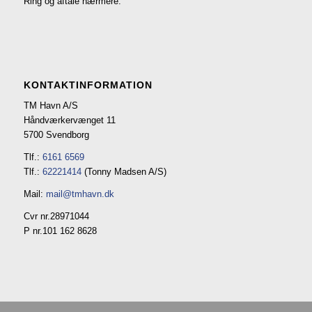
Ring og aftale nærmere.
KONTAKTINFORMATION
TM Havn A/S
Håndværkervænget 11
5700 Svendborg
Tlf.:
6161 6569
Tlf.:
62221414
(Tonny Madsen A/S)
Mail:
mail@tmhavn.dk
Cvr nr.28971044
P nr.101 162 8628