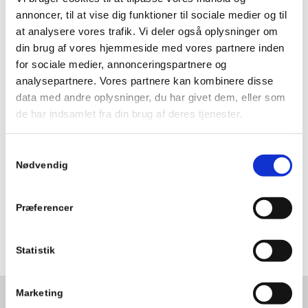
annoncer, til at vise dig funktioner til sociale medier og til
arbejde tæt sammen med. Vi er så nu otte mand ansat
at analysere vores trafik. Vi deler også oplysninger om
under TM Havn.
din brug af vores hjemmeside med vores partnere inden
– Vi har fået mange opgaver med fra Bang-Co, og vi har
for sociale medier, annonceringspartnere og
også selv rigtig mange, så vi har fast arbejde mere end et
analysepartnere. Vores partnere kan kombinere disse
år frem, men vi kan selvfølgelig tage ekstra ind. Det er kun
data med andre oplysninger, du har givet dem, eller som
et spørgsmål om at ansætte flere folk. Blandt de større
de har indsamlet fra din brug af deres tjenester.
opgaver, vi har gang i for tiden, er et havneprojekt i
Horsens og en lystbådehavn i Skælskør, siger Stephan
Samtykkevalg
Skytte Jørgensen.
Nødvendig
Præferencer
Statistik
Marketing