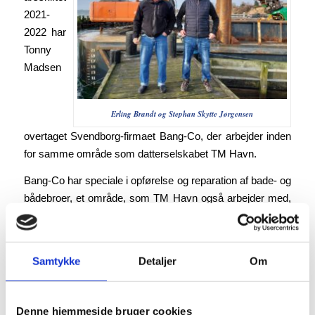
2021-
2022 har
Tonny
Madsen
Erling Brandt og Stephan Skytte Jørgensen
overtaget Svendborg-firmaet Bang-Co, der arbejder inden
for samme område som datterselskabet TM Havn.
Bang-Co har speciale i opførelse og reparation af bade- og
bådebroer, et område, som TM Havn også arbejder med,
men TM Havn råder også over ”Kris”, en pram med plads
til en gravemaskine, så TM Havn kan udføre flere opgaver
end Bang-Co.
Samtykke
Detaljer
Om
Samles under TM Havn
– Vi samler nu det hele under TM Havn, fortæller
Denne hjemmeside bruger cookies