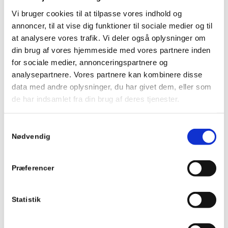
entrepriseleder i TM Havn, Stephan Skytte Jørgensen.
Vi bruger cookies til at tilpasse vores indhold og
Navnet Bang-Co forsvinder således, og vi har overtaget
annoncer, til at vise dig funktioner til sociale medier og til
deres opgaver, ligesom vi har overtaget de tre ansatte i
at analysere vores trafik. Vi deler også oplysninger om
Bang-Co, herunder Erling Brandt, som jeg fremover skal
din brug af vores hjemmeside med vores partnere inden
arbejde tæt sammen med. Vi er så nu otte mand ansat
for sociale medier, annonceringspartnere og
under TM Havn.
analysepartnere. Vores partnere kan kombinere disse
data med andre oplysninger, du har givet dem, eller som
– Vi har fået mange opgaver med fra Bang-Co, og vi har
de har indsamlet fra din brug af deres tjenester.
også selv rigtig mange, så vi har fast arbejde mere end et
år frem, men vi kan selvfølgelig tage ekstra ind. Det er kun
et spørgsmål om at ansætte flere folk. Blandt de større
Samtykkevalg
Nødvendig
opgaver, vi har gang i for tiden, er et havneprojekt i
Horsens og en lystbådehavn i Skælskør, siger Stephan
Skytte Jørgensen.
Præferencer
Statistik